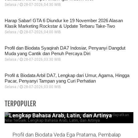
Selasa /
28-07-2026,04:30 WIB
Harap Sabar! GTA 6 Diundur ke 19 November 2026 Alasan
Klasik Marketing Rockstar & Update Terbaru Take-Two
Selasa /
28-07-2026,04:00 WIB
Profil dan Biodata Syaqirah DA7 Indosiar, Penyanyi Dangdut
Muda yang Cantik dan Penuh Percaya Diri
Selasa /
28-07-2026,03:30 WIB
Profil & Biodata Arbil DA7, Lengkap dari Umur, Agama, Hingga
Pacar, Penyanyi Tampan yang Curi Perhatian
Selasa /
28-07-2026,03:00 WIB
Doa Sebelum Ujian TKA 2026 Agar
TERPOPULER
Dipermudahh dan Mendapatkan Nilai Terbaik:
Lengkap Bahasa Arab, Latin, dan Artinya
Profil dan Biodata Veda Ega Pratama, Pembalap