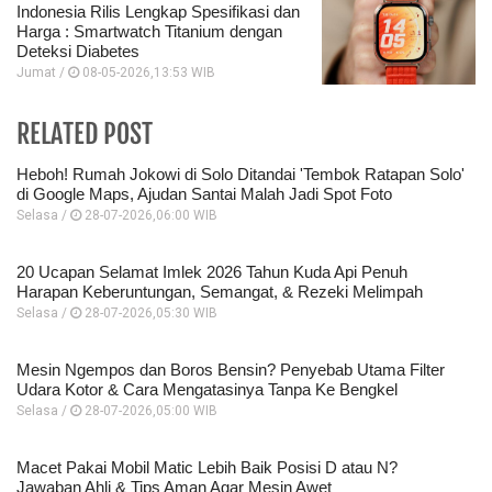
Indonesia Rilis Lengkap Spesifikasi dan
Harga : Smartwatch Titanium dengan
Deteksi Diabetes
Jumat /
08-05-2026,13:53 WIB
RELATED POST
Heboh! Rumah Jokowi di Solo Ditandai 'Tembok Ratapan Solo'
di Google Maps, Ajudan Santai Malah Jadi Spot Foto
Selasa /
28-07-2026,06:00 WIB
20 Ucapan Selamat Imlek 2026 Tahun Kuda Api Penuh
Harapan Keberuntungan, Semangat, & Rezeki Melimpah
Selasa /
28-07-2026,05:30 WIB
Mesin Ngempos dan Boros Bensin? Penyebab Utama Filter
Udara Kotor & Cara Mengatasinya Tanpa Ke Bengkel
Selasa /
28-07-2026,05:00 WIB
Macet Pakai Mobil Matic Lebih Baik Posisi D atau N?
Jawaban Ahli & Tips Aman Agar Mesin Awet