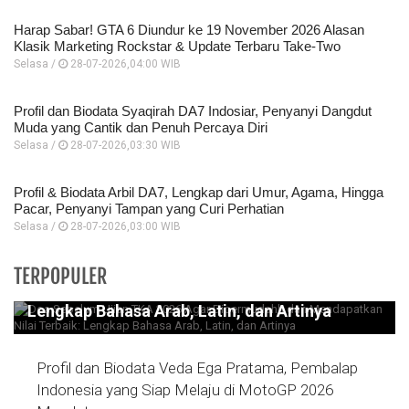
Harap Sabar! GTA 6 Diundur ke 19 November 2026 Alasan
Klasik Marketing Rockstar & Update Terbaru Take-Two
Selasa /
28-07-2026,04:00 WIB
Profil dan Biodata Syaqirah DA7 Indosiar, Penyanyi Dangdut
Muda yang Cantik dan Penuh Percaya Diri
Selasa /
28-07-2026,03:30 WIB
Profil & Biodata Arbil DA7, Lengkap dari Umur, Agama, Hingga
Pacar, Penyanyi Tampan yang Curi Perhatian
Selasa /
28-07-2026,03:00 WIB
Doa Sebelum Ujian TKA 2026 Agar
TERPOPULER
Dipermudahh dan Mendapatkan Nilai Terbaik:
Lengkap Bahasa Arab, Latin, dan Artinya
Profil dan Biodata Veda Ega Pratama, Pembalap
Indonesia yang Siap Melaju di MotoGP 2026