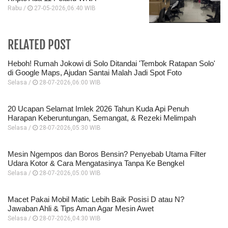
Rabu /
27-05-2026,06:40 WIB
RELATED POST
Heboh! Rumah Jokowi di Solo Ditandai 'Tembok Ratapan Solo'
di Google Maps, Ajudan Santai Malah Jadi Spot Foto
Selasa /
28-07-2026,06:00 WIB
20 Ucapan Selamat Imlek 2026 Tahun Kuda Api Penuh
Harapan Keberuntungan, Semangat, & Rezeki Melimpah
Selasa /
28-07-2026,05:30 WIB
Mesin Ngempos dan Boros Bensin? Penyebab Utama Filter
Udara Kotor & Cara Mengatasinya Tanpa Ke Bengkel
Selasa /
28-07-2026,05:00 WIB
Macet Pakai Mobil Matic Lebih Baik Posisi D atau N?
Jawaban Ahli & Tips Aman Agar Mesin Awet
Selasa /
28-07-2026,04:30 WIB