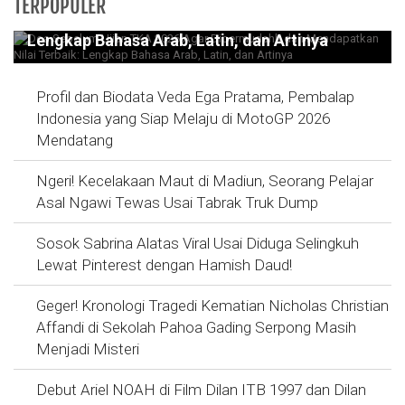
Doa Sebelum Ujian TKA 2026 Agar
TERPOPULER
Dipermudahh dan Mendapatkan Nilai Terbaik:
Lengkap Bahasa Arab, Latin, dan Artinya
Profil dan Biodata Veda Ega Pratama, Pembalap
Indonesia yang Siap Melaju di MotoGP 2026
Mendatang
Ngeri! Kecelakaan Maut di Madiun, Seorang Pelajar
Asal Ngawi Tewas Usai Tabrak Truk Dump
Sosok Sabrina Alatas Viral Usai Diduga Selingkuh
Lewat Pinterest dengan Hamish Daud!
Geger! Kronologi Tragedi Kematian Nicholas Christian
Affandi di Sekolah Pahoa Gading Serpong Masih
Menjadi Misteri
Debut Ariel NOAH di Film Dilan ITB 1997 dan Dilan