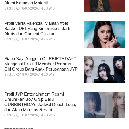
Alami Kerugian Materiil
Sabtu /
18-07-2026,14:30 WIB
Profil Vania Valencia: Mantan Atlet
Basket DBL yang Kini Sukses Jadi
Aktris dan Content Creator
Sabtu /
18-07-2026,14:26 WIB
Siapa Saja Anggota OURBIRTHDAY?
Mengenal Profil 3 Member Pertama
Girl Group Baru Anak Perusahaan JYP
Sabtu /
18-07-2026,14:20 WIB
Profil JYP Entertainment Resmi
Umumkan Boy Grup Baru
OURBIRTHDAY: Jadwal Debut, Logo,
dan Akun Medsos Resmi
Sabtu /
18-07-2026,14:18 WIB