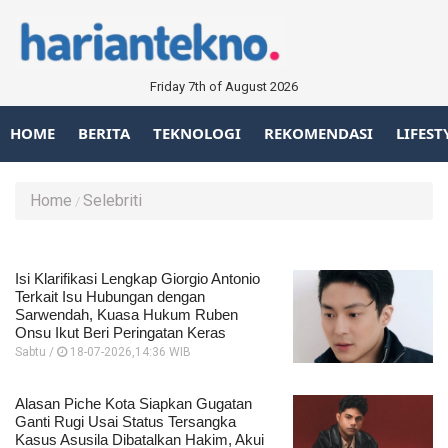
Friday 7th of August 2026
HOME
BERITA
TEKNOLOGI
REKOMENDASI
LIFEST
Home
Selebriti
Isi Klarifikasi Lengkap Giorgio Antonio
Terkait Isu Hubungan dengan
Sarwendah, Kuasa Hukum Ruben
Onsu Ikut Beri Peringatan Keras
Sabtu /
18-07-2026,14:36 WIB
Alasan Piche Kota Siapkan Gugatan
Ganti Rugi Usai Status Tersangka
Kasus Asusila Dibatalkan Hakim, Akui