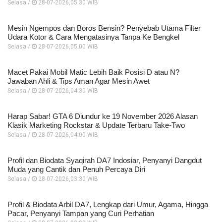
Selasa /
28-07-2026,05:30 WIB
Mesin Ngempos dan Boros Bensin? Penyebab Utama Filter
Udara Kotor & Cara Mengatasinya Tanpa Ke Bengkel
Selasa /
28-07-2026,05:00 WIB
Macet Pakai Mobil Matic Lebih Baik Posisi D atau N?
Jawaban Ahli & Tips Aman Agar Mesin Awet
Selasa /
28-07-2026,04:30 WIB
Harap Sabar! GTA 6 Diundur ke 19 November 2026 Alasan
Klasik Marketing Rockstar & Update Terbaru Take-Two
Selasa /
28-07-2026,04:00 WIB
Profil dan Biodata Syaqirah DA7 Indosiar, Penyanyi Dangdut
Muda yang Cantik dan Penuh Percaya Diri
Selasa /
28-07-2026,03:30 WIB
Profil & Biodata Arbil DA7, Lengkap dari Umur, Agama, Hingga
Pacar, Penyanyi Tampan yang Curi Perhatian