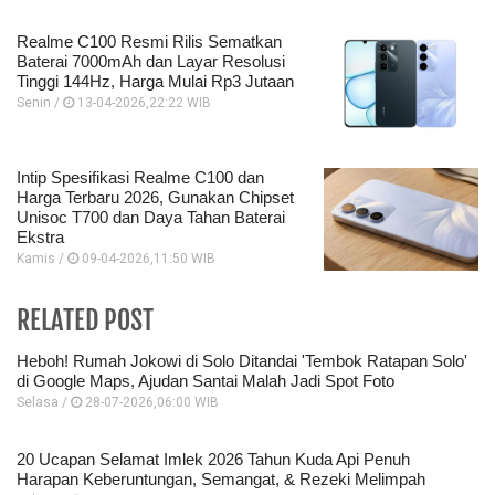
Realme C100 Resmi Rilis Sematkan
Baterai 7000mAh dan Layar Resolusi
Tinggi 144Hz, Harga Mulai Rp3 Jutaan
Senin /
13-04-2026,22:22 WIB
Intip Spesifikasi Realme C100 dan
Harga Terbaru 2026, Gunakan Chipset
Unisoc T700 dan Daya Tahan Baterai
Ekstra
Kamis /
09-04-2026,11:50 WIB
RELATED POST
Heboh! Rumah Jokowi di Solo Ditandai 'Tembok Ratapan Solo'
di Google Maps, Ajudan Santai Malah Jadi Spot Foto
Selasa /
28-07-2026,06:00 WIB
20 Ucapan Selamat Imlek 2026 Tahun Kuda Api Penuh
Harapan Keberuntungan, Semangat, & Rezeki Melimpah