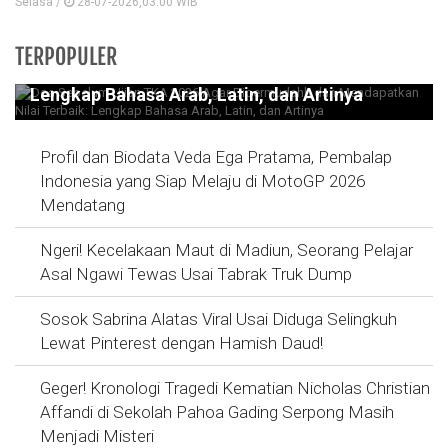
Selasa /
28-07-2026,03:00 WIB
Doa Sebelum Ujian TKA 2026 Agar
TERPOPULER
Dipermudahh dan Mendapatkan Nilai Terbaik:
Lengkap Bahasa Arab, Latin, dan Artinya
Profil dan Biodata Veda Ega Pratama, Pembalap
Indonesia yang Siap Melaju di MotoGP 2026
Mendatang
Ngeri! Kecelakaan Maut di Madiun, Seorang Pelajar
Asal Ngawi Tewas Usai Tabrak Truk Dump
Sosok Sabrina Alatas Viral Usai Diduga Selingkuh
Lewat Pinterest dengan Hamish Daud!
Geger! Kronologi Tragedi Kematian Nicholas Christian
Affandi di Sekolah Pahoa Gading Serpong Masih
Menjadi Misteri