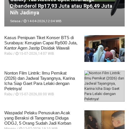
Dibanderol Rp17,93 Juta atau Rp6,49 Juta
Nih Jadinya
Selasa /
14-04-2026,12:04 WIB
Kasus Penipuan Tiket Konser BTS di
Surabaya: Kerugian Capai Rp500 Juta,
Kantor Agen Jastip Disidak Wawali
Rabu /
15-07-2026,14:07 WIB
Nonton Film Lintrik: Ilmu Pemikat
(2026) dan Jadwal Tayangnya, Karina
Icha Siap Gaet Para Lelaki dengan
Peletnya!
Rabu /
15-07-2026,00:00 WIB
Waspada! Pelaku Penusukan Acak
yang Beraksi di Tangerang Diduga
ODGJ, 5 Orang Sudah Jadi Korban
Minggu /
12-07-2026,19:10 WIB