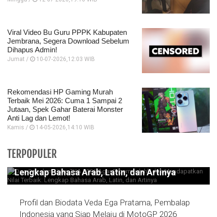
Viral Video Bu Guru PPPK Kabupaten
Jembrana, Segera Download Sebelum
Dihapus Admin!
Jumat /
10-07-2026,12:03 WIB
Rekomendasi HP Gaming Murah
Terbaik Mei 2026: Cuma 1 Sampai 2
Jutaan, Spek Gahar Baterai Monster
Anti Lag dan Lemot!
Kamis /
14-05-2026,14:10 WIB
Doa Sebelum Ujian TKA 2026 Agar
TERPOPULER
Dipermudahh dan Mendapatkan Nilai Terbaik:
Lengkap Bahasa Arab, Latin, dan Artinya
Profil dan Biodata Veda Ega Pratama, Pembalap
Indonesia yang Siap Melaju di MotoGP 2026