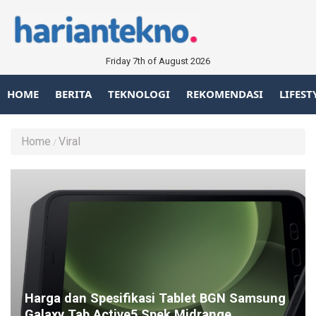
Friday 7th of August 2026
HOME
BERITA
TEKNOLOGI
REKOMENDASI
LIFEST
Home
Viral
Harga dan Spesifikasi Tablet BGN Samsung
Galaxy Tab Active5 Spek Midrange