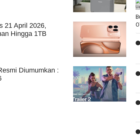
B
O
 21 April 2026,
an Hingga 1TB
 Resmi Diumumkan :
6