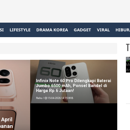
SI
LIFESTYLE
DRAMA KOREA
GADGET
VIRAL
HIBUR
T
Infinix Note 60 Pro Dilengkapi Baterai
Jumbo 6500 mAh, Ponsel Bandel di
Harga Rp 6 Jutaan!
Rabu /
15-04-2026,14:15 WIB
 April
panan