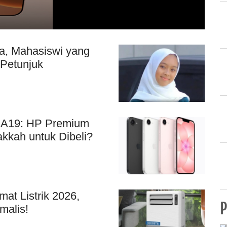
sa, Mahasiswi yang
 Petunjuk
p A19: HP Premium
kkah untuk Dibeli?
t Listrik 2026,
P
malis!