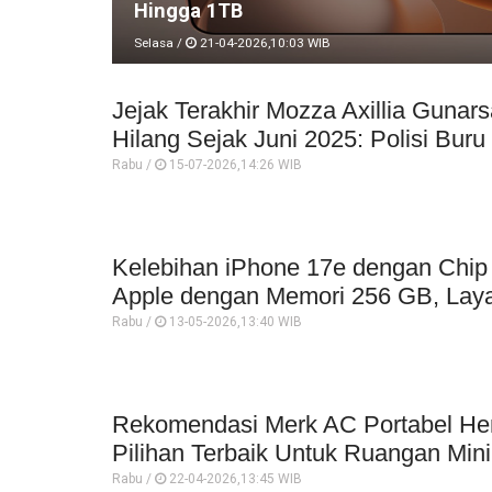
Hingga 1TB
Selasa /
21-04-2026,10:03 WIB
Jejak Terakhir Mozza Axillia Gunar
Hilang Sejak Juni 2025: Polisi Buru
Rabu /
15-07-2026,14:26 WIB
Kelebihan iPhone 17e dengan Chi
Apple dengan Memori 256 GB, Laya
Rabu /
13-05-2026,13:40 WIB
Rekomendasi Merk AC Portabel Hema
Pilihan Terbaik Untuk Ruangan Mini
Rabu /
22-04-2026,13:45 WIB