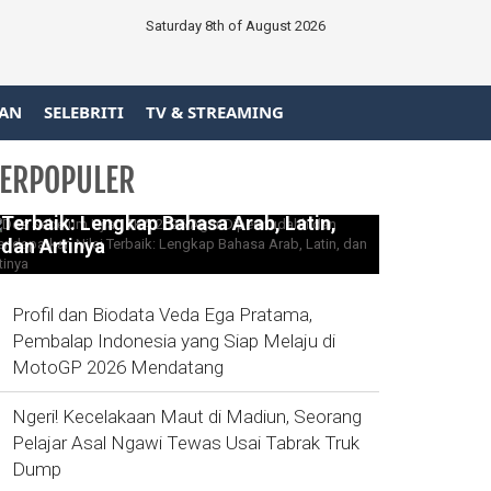
Saturday 8th of August 2026
AN
SELEBRITI
TV & STREAMING
ERPOPULER
Doa Sebelum Ujian TKA 2026 Agar
Dipermudahh dan Mendapatkan Nilai
Terbaik: Lengkap Bahasa Arab, Latin,
dan Artinya
Profil dan Biodata Veda Ega Pratama,
Pembalap Indonesia yang Siap Melaju di
MotoGP 2026 Mendatang
Ngeri! Kecelakaan Maut di Madiun, Seorang
Pelajar Asal Ngawi Tewas Usai Tabrak Truk
Dump