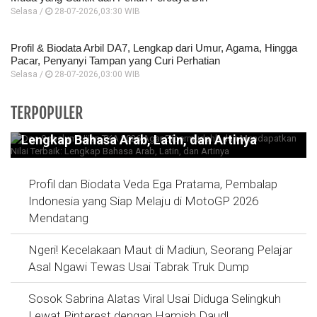
Selasa /
28-07-2026,03:30 WIB
Profil & Biodata Arbil DA7, Lengkap dari Umur, Agama, Hingga
Pacar, Penyanyi Tampan yang Curi Perhatian
Selasa /
28-07-2026,03:00 WIB
Doa Sebelum Ujian TKA 2026 Agar
TERPOPULER
Dipermudahh dan Mendapatkan Nilai Terbaik:
Lengkap Bahasa Arab, Latin, dan Artinya
Profil dan Biodata Veda Ega Pratama, Pembalap
Indonesia yang Siap Melaju di MotoGP 2026
Mendatang
Ngeri! Kecelakaan Maut di Madiun, Seorang Pelajar
Asal Ngawi Tewas Usai Tabrak Truk Dump
Sosok Sabrina Alatas Viral Usai Diduga Selingkuh
Lewat Pinterest dengan Hamish Daud!