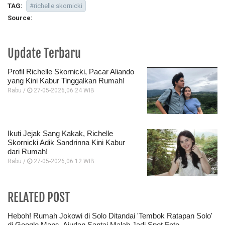
TAG:
#richelle skornicki
Source:
Update Terbaru
Profil Richelle Skornicki, Pacar Aliando
yang Kini Kabur Tinggalkan Rumah!
Rabu /
27-05-2026,06:24 WIB
Ikuti Jejak Sang Kakak, Richelle
Skornicki Adik Sandrinna Kini Kabur
dari Rumah!
Rabu /
27-05-2026,06:12 WIB
RELATED POST
Heboh! Rumah Jokowi di Solo Ditandai 'Tembok Ratapan Solo'
di Google Maps, Ajudan Santai Malah Jadi Spot Foto