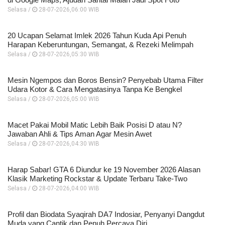
Selasa /
28-07-2026,06:00 WIB
20 Ucapan Selamat Imlek 2026 Tahun Kuda Api Penuh
Harapan Keberuntungan, Semangat, & Rezeki Melimpah
Selasa /
28-07-2026,05:30 WIB
Mesin Ngempos dan Boros Bensin? Penyebab Utama Filter
Udara Kotor & Cara Mengatasinya Tanpa Ke Bengkel
Selasa /
28-07-2026,05:00 WIB
Macet Pakai Mobil Matic Lebih Baik Posisi D atau N?
Jawaban Ahli & Tips Aman Agar Mesin Awet
Selasa /
28-07-2026,04:30 WIB
Harap Sabar! GTA 6 Diundur ke 19 November 2026 Alasan
Klasik Marketing Rockstar & Update Terbaru Take-Two
Selasa /
28-07-2026,04:00 WIB
Profil dan Biodata Syaqirah DA7 Indosiar, Penyanyi Dangdut
Muda yang Cantik dan Penuh Percaya Diri