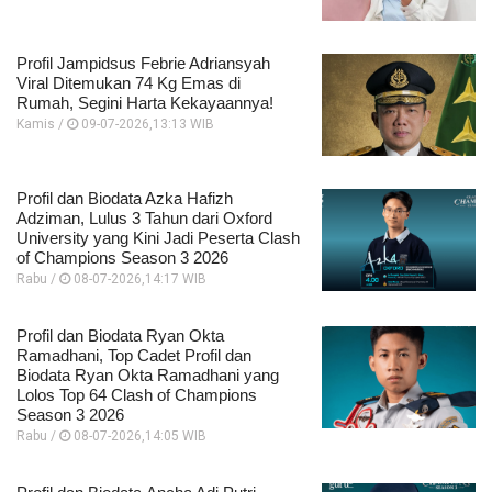
Profil Jampidsus Febrie Adriansyah
Viral Ditemukan 74 Kg Emas di
Rumah, Segini Harta Kekayaannya!
Kamis /
09-07-2026,13:13 WIB
Profil dan Biodata Azka Hafizh
Adziman, Lulus 3 Tahun dari Oxford
University yang Kini Jadi Peserta Clash
of Champions Season 3 2026
Rabu /
08-07-2026,14:17 WIB
Profil dan Biodata Ryan Okta
Ramadhani, Top Cadet Profil dan
Biodata Ryan Okta Ramadhani yang
Lolos Top 64 Clash of Champions
Season 3 2026
Rabu /
08-07-2026,14:05 WIB