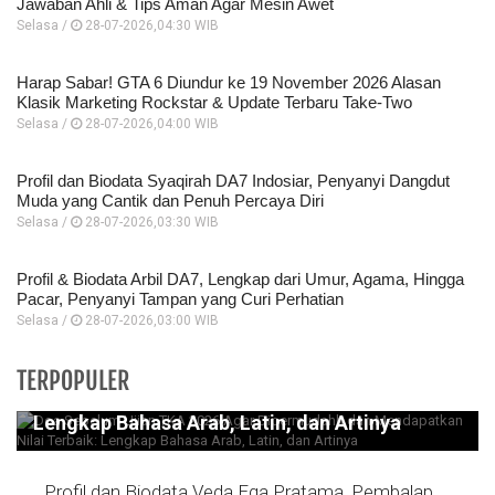
Jawaban Ahli & Tips Aman Agar Mesin Awet
Selasa /
28-07-2026,04:30 WIB
Harap Sabar! GTA 6 Diundur ke 19 November 2026 Alasan
Klasik Marketing Rockstar & Update Terbaru Take-Two
Selasa /
28-07-2026,04:00 WIB
Profil dan Biodata Syaqirah DA7 Indosiar, Penyanyi Dangdut
Muda yang Cantik dan Penuh Percaya Diri
Selasa /
28-07-2026,03:30 WIB
Profil & Biodata Arbil DA7, Lengkap dari Umur, Agama, Hingga
Pacar, Penyanyi Tampan yang Curi Perhatian
Selasa /
28-07-2026,03:00 WIB
Doa Sebelum Ujian TKA 2026 Agar
TERPOPULER
Dipermudahh dan Mendapatkan Nilai Terbaik:
Lengkap Bahasa Arab, Latin, dan Artinya
Profil dan Biodata Veda Ega Pratama, Pembalap