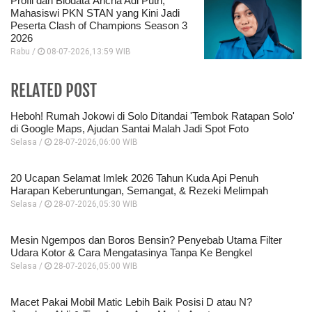
Profil dan Biodata Ancha Adi Putri,
Mahasiswi PKN STAN yang Kini Jadi
Peserta Clash of Champions Season 3
2026
Rabu /
08-07-2026,13:59 WIB
RELATED POST
Heboh! Rumah Jokowi di Solo Ditandai 'Tembok Ratapan Solo'
di Google Maps, Ajudan Santai Malah Jadi Spot Foto
Selasa /
28-07-2026,06:00 WIB
20 Ucapan Selamat Imlek 2026 Tahun Kuda Api Penuh
Harapan Keberuntungan, Semangat, & Rezeki Melimpah
Selasa /
28-07-2026,05:30 WIB
Mesin Ngempos dan Boros Bensin? Penyebab Utama Filter
Udara Kotor & Cara Mengatasinya Tanpa Ke Bengkel
Selasa /
28-07-2026,05:00 WIB
Macet Pakai Mobil Matic Lebih Baik Posisi D atau N?