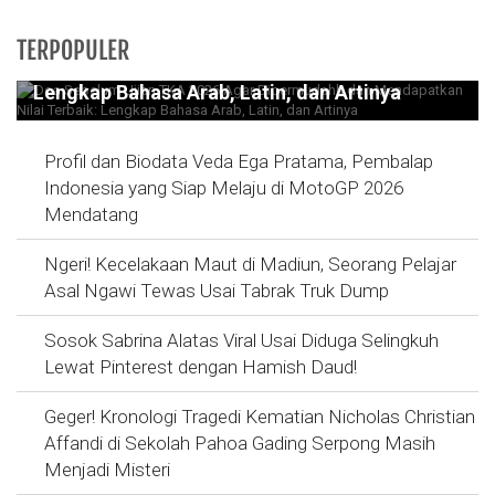
Doa Sebelum Ujian TKA 2026 Agar
TERPOPULER
Dipermudahh dan Mendapatkan Nilai Terbaik:
Lengkap Bahasa Arab, Latin, dan Artinya
Profil dan Biodata Veda Ega Pratama, Pembalap
Indonesia yang Siap Melaju di MotoGP 2026
Mendatang
Ngeri! Kecelakaan Maut di Madiun, Seorang Pelajar
Asal Ngawi Tewas Usai Tabrak Truk Dump
Sosok Sabrina Alatas Viral Usai Diduga Selingkuh
Lewat Pinterest dengan Hamish Daud!
Geger! Kronologi Tragedi Kematian Nicholas Christian
Affandi di Sekolah Pahoa Gading Serpong Masih
Menjadi Misteri