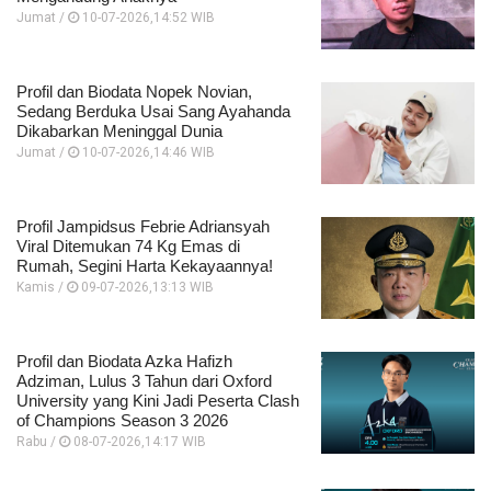
Jumat /
10-07-2026,14:52 WIB
Profil dan Biodata Nopek Novian,
Sedang Berduka Usai Sang Ayahanda
Dikabarkan Meninggal Dunia
Jumat /
10-07-2026,14:46 WIB
Profil Jampidsus Febrie Adriansyah
Viral Ditemukan 74 Kg Emas di
Rumah, Segini Harta Kekayaannya!
Kamis /
09-07-2026,13:13 WIB
Profil dan Biodata Azka Hafizh
Adziman, Lulus 3 Tahun dari Oxford
University yang Kini Jadi Peserta Clash
of Champions Season 3 2026
Rabu /
08-07-2026,14:17 WIB