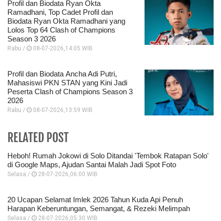
Profil dan Biodata Ryan Okta
Ramadhani, Top Cadet Profil dan
Biodata Ryan Okta Ramadhani yang
Lolos Top 64 Clash of Champions
Season 3 2026
Rabu /
08-07-2026,14:05 WIB
Profil dan Biodata Ancha Adi Putri,
Mahasiswi PKN STAN yang Kini Jadi
Peserta Clash of Champions Season 3
2026
Rabu /
08-07-2026,13:59 WIB
RELATED POST
Heboh! Rumah Jokowi di Solo Ditandai 'Tembok Ratapan Solo'
di Google Maps, Ajudan Santai Malah Jadi Spot Foto
Selasa /
28-07-2026,06:00 WIB
20 Ucapan Selamat Imlek 2026 Tahun Kuda Api Penuh
Harapan Keberuntungan, Semangat, & Rezeki Melimpah
Selasa /
28-07-2026,05:30 WIB