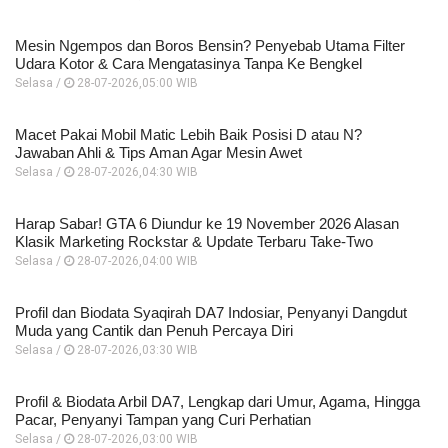
Mesin Ngempos dan Boros Bensin? Penyebab Utama Filter
Udara Kotor & Cara Mengatasinya Tanpa Ke Bengkel
Selasa /
28-07-2026,05:00 WIB
Macet Pakai Mobil Matic Lebih Baik Posisi D atau N?
Jawaban Ahli & Tips Aman Agar Mesin Awet
Selasa /
28-07-2026,04:30 WIB
Harap Sabar! GTA 6 Diundur ke 19 November 2026 Alasan
Klasik Marketing Rockstar & Update Terbaru Take-Two
Selasa /
28-07-2026,04:00 WIB
Profil dan Biodata Syaqirah DA7 Indosiar, Penyanyi Dangdut
Muda yang Cantik dan Penuh Percaya Diri
Selasa /
28-07-2026,03:30 WIB
Profil & Biodata Arbil DA7, Lengkap dari Umur, Agama, Hingga
Pacar, Penyanyi Tampan yang Curi Perhatian
Selasa /
28-07-2026,03:00 WIB