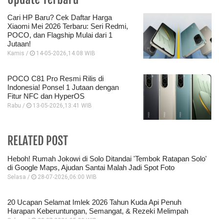
Cari HP Baru? Cek Daftar Harga
Xiaomi Mei 2026 Terbaru: Seri Redmi,
POCO, dan Flagship Mulai dari 1
Jutaan!
Kamis /
14-05-2026,14:08 WIB
POCO C81 Pro Resmi Rilis di
Indonesia! Ponsel 1 Jutaan dengan
Fitur NFC dan HyperOS
Rabu /
13-05-2026,13:41 WIB
RELATED POST
Heboh! Rumah Jokowi di Solo Ditandai 'Tembok Ratapan Solo'
di Google Maps, Ajudan Santai Malah Jadi Spot Foto
Selasa /
28-07-2026,06:00 WIB
20 Ucapan Selamat Imlek 2026 Tahun Kuda Api Penuh
Harapan Keberuntungan, Semangat, & Rezeki Melimpah