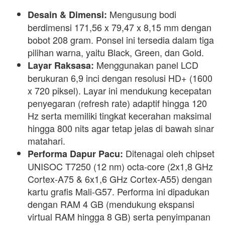
Mengusung bodi
Desain & Dimensi:
berdimensi 171,56 x 79,47 x 8,15 mm dengan
bobot 208 gram. Ponsel ini tersedia dalam tiga
pilihan warna, yaitu
Black, Green, dan Gold
.
Menggunakan panel LCD
Layar Raksasa:
berukuran
6,9 inci
dengan resolusi HD+ (1600
x 720 piksel). Layar ini mendukung kecepatan
penyegaran (
refresh rate
) adaptif hingga
120
Hz
serta memiliki tingkat kecerahan maksimal
hingga 800 nits agar tetap jelas di bawah sinar
matahari.
Ditenagai oleh
chipset
Performa Dapur Pacu:
UNISOC T7250 (12 nm)
octa-core
(2x1,8 GHz
Cortex-A75 & 6x1,6 GHz Cortex-A55) dengan
kartu grafis Mali-G57. Performa ini dipadukan
dengan RAM 4 GB (mendukung ekspansi
virtual RAM hingga 8 GB) serta penyimpanan