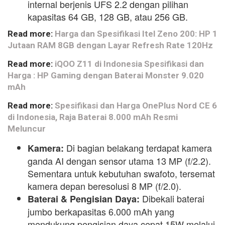
internal berjenis UFS 2.2 dengan pilihan
kapasitas
64 GB, 128 GB, atau 256 GB
.
Read more:
Harga dan Spesifikasi Itel Zeno 200: HP 1
Jutaan RAM 8GB dengan Layar Refresh Rate 120Hz
Read more:
iQOO Z11 di Indonesia Spesifikasi dan
Harga : HP Gaming dengan Baterai Monster 9.020
mAh
Read more:
Spesifikasi dan Harga OnePlus Nord CE 6
di Indonesia, Raja Baterai 8.000 mAh Resmi
Meluncur
Di bagian belakang terdapat kamera
Kamera:
ganda AI dengan sensor utama
13 MP (f/2.2)
.
Sementara untuk kebutuhan swafoto, tersemat
kamera depan beresolusi
8 MP (f/2.0)
.
Dibekali baterai
Baterai & Pengisian Daya:
jumbo berkapasitas
6.000 mAh
yang
mendukung pengisian daya cepat
15W
melalui