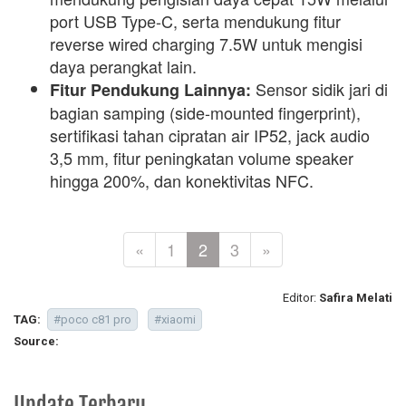
port USB Type-C, serta mendukung fitur
reverse wired charging
7.5W untuk mengisi
daya perangkat lain.
Sensor sidik jari di
Fitur Pendukung Lainnya:
bagian samping (
side-mounted fingerprint
),
sertifikasi tahan cipratan air IP52,
jack
audio
3,5 mm, fitur peningkatan volume speaker
hingga 200%, dan konektivitas NFC.
«
1
2
3
»
Editor:
Safira Melati
TAG:
#poco c81 pro
#xiaomi
Source:
Update Terbaru