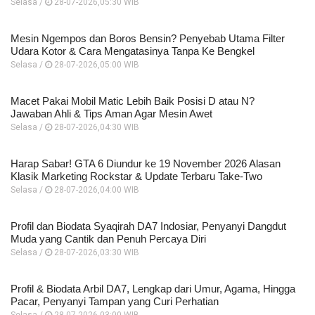
Selasa /
28-07-2026,05:30 WIB
Mesin Ngempos dan Boros Bensin? Penyebab Utama Filter
Udara Kotor & Cara Mengatasinya Tanpa Ke Bengkel
Selasa /
28-07-2026,05:00 WIB
Macet Pakai Mobil Matic Lebih Baik Posisi D atau N?
Jawaban Ahli & Tips Aman Agar Mesin Awet
Selasa /
28-07-2026,04:30 WIB
Harap Sabar! GTA 6 Diundur ke 19 November 2026 Alasan
Klasik Marketing Rockstar & Update Terbaru Take-Two
Selasa /
28-07-2026,04:00 WIB
Profil dan Biodata Syaqirah DA7 Indosiar, Penyanyi Dangdut
Muda yang Cantik dan Penuh Percaya Diri
Selasa /
28-07-2026,03:30 WIB
Profil & Biodata Arbil DA7, Lengkap dari Umur, Agama, Hingga
Pacar, Penyanyi Tampan yang Curi Perhatian
Selasa /
28-07-2026,03:00 WIB