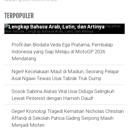
Doa Sebelum Ujian TKA 2026 Agar
TERPOPULER
Dipermudahh dan Mendapatkan Nilai Terbaik:
Lengkap Bahasa Arab, Latin, dan Artinya
Profil dan Biodata Veda Ega Pratama, Pembalap
Indonesia yang Siap Melaju di MotoGP 2026
Mendatang
Ngeri! Kecelakaan Maut di Madiun, Seorang Pelajar
Asal Ngawi Tewas Usai Tabrak Truk Dump
Sosok Sabrina Alatas Viral Usai Diduga Selingkuh
Lewat Pinterest dengan Hamish Daud!
Geger! Kronologi Tragedi Kematian Nicholas Christian
Affandi di Sekolah Pahoa Gading Serpong Masih
Menjadi Misteri