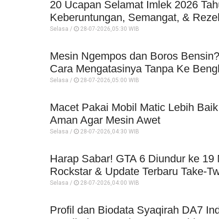
20 Ucapan Selamat Imlek 2026 Ta
Keberuntungan, Semangat, & Reze
Selasa /
28-07-2026,05:30 WIB
Mesin Ngempos dan Boros Bensin? 
Cara Mengatasinya Tanpa Ke Beng
Selasa /
28-07-2026,05:00 WIB
Macet Pakai Mobil Matic Lebih Baik
Aman Agar Mesin Awet
Selasa /
28-07-2026,04:30 WIB
Harap Sabar! GTA 6 Diundur ke 19
Rockstar & Update Terbaru Take-T
Selasa /
28-07-2026,04:00 WIB
Profil dan Biodata Syaqirah DA7 I