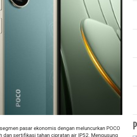
P
 segmen pasar ekonomis dengan meluncurkan POCO
 dan sertifikasi tahan cipratan air IP52. Mengusung