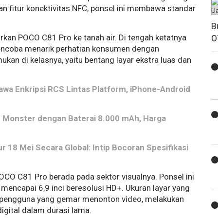
an fitur konektivitas NFC, ponsel ini membawa standar
B
kan POCO C81 Pro ke tanah air. Di tengah ketatnya
O
mencoba menarik perhatian konsumen dengan
kan di kelasnya, yaitu bentang layar ekstra luas dan
Bawa Enkripsi RCS Lintas Platform, iPhone-Android
 Monster dengan Baterai 8.000 mAh, Harga
 18 Mei Secara Global: Intip Bocoran Spesifikasi
POCO C81 Pro berada pada sektor visualnya. Ponsel ini
encapai 6,9 inci beresolusi HD+. Ukuran layar yang
n pengguna yang gemar menonton video, melakukan
gital dalam durasi lama.