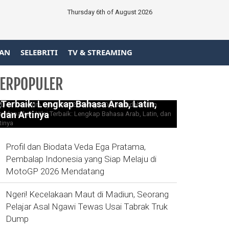
Thursday 6th of August 2026
AN
SELEBRITI
TV & STREAMING
ERPOPULER
Doa Sebelum Ujian TKA 2026 Agar
Dipermudahh dan Mendapatkan Nilai
Terbaik: Lengkap Bahasa Arab, Latin,
dan Artinya
Profil dan Biodata Veda Ega Pratama,
Pembalap Indonesia yang Siap Melaju di
MotoGP 2026 Mendatang
Ngeri! Kecelakaan Maut di Madiun, Seorang
Pelajar Asal Ngawi Tewas Usai Tabrak Truk
Dump