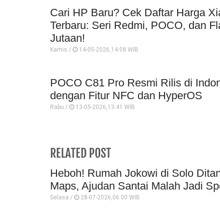
Cari HP Baru? Cek Daftar Harga X
Terbaru: Seri Redmi, POCO, dan Fla
Jutaan!
Kamis /
14-05-2026,14:08 WIB
POCO C81 Pro Resmi Rilis di Indon
dengan Fitur NFC dan HyperOS
Rabu /
13-05-2026,13:41 WIB
RELATED POST
Heboh! Rumah Jokowi di Solo Ditan
Maps, Ajudan Santai Malah Jadi Sp
Selasa /
28-07-2026,06:00 WIB