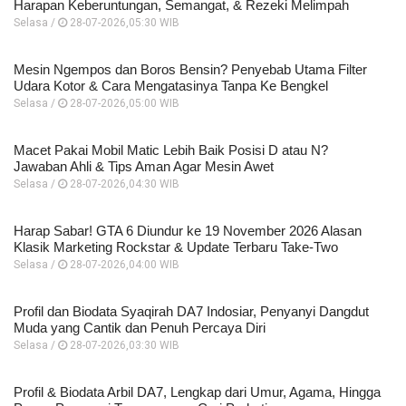
Harapan Keberuntungan, Semangat, & Rezeki Melimpah
Selasa /
28-07-2026,05:30 WIB
Mesin Ngempos dan Boros Bensin? Penyebab Utama Filter
Udara Kotor & Cara Mengatasinya Tanpa Ke Bengkel
Selasa /
28-07-2026,05:00 WIB
Macet Pakai Mobil Matic Lebih Baik Posisi D atau N?
Jawaban Ahli & Tips Aman Agar Mesin Awet
Selasa /
28-07-2026,04:30 WIB
Harap Sabar! GTA 6 Diundur ke 19 November 2026 Alasan
Klasik Marketing Rockstar & Update Terbaru Take-Two
Selasa /
28-07-2026,04:00 WIB
Profil dan Biodata Syaqirah DA7 Indosiar, Penyanyi Dangdut
Muda yang Cantik dan Penuh Percaya Diri
Selasa /
28-07-2026,03:30 WIB
Profil & Biodata Arbil DA7, Lengkap dari Umur, Agama, Hingga