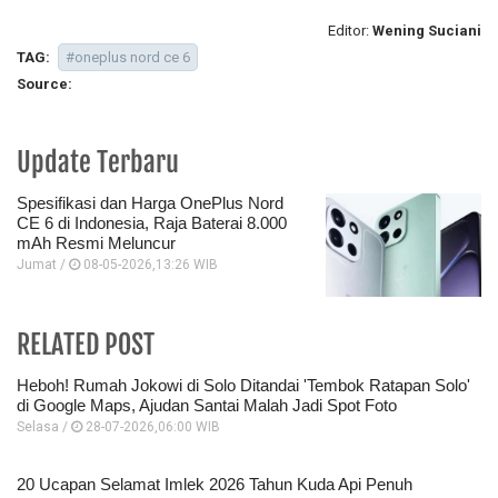
Editor:
Wening Suciani
TAG:
#oneplus nord ce 6
Source:
Update Terbaru
Spesifikasi dan Harga OnePlus Nord
CE 6 di Indonesia, Raja Baterai 8.000
mAh Resmi Meluncur
Jumat /
08-05-2026,13:26 WIB
RELATED POST
Heboh! Rumah Jokowi di Solo Ditandai 'Tembok Ratapan Solo'
di Google Maps, Ajudan Santai Malah Jadi Spot Foto
Selasa /
28-07-2026,06:00 WIB
20 Ucapan Selamat Imlek 2026 Tahun Kuda Api Penuh