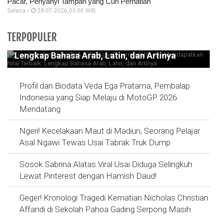
Pacar, Penyanyi Tampan yang Curi Perhatian
Selasa /
28-07-2026,03:00 WIB
Doa Sebelum Ujian TKA 2026 Agar
TERPOPULER
Dipermudahh dan Mendapatkan Nilai Terbaik:
Lengkap Bahasa Arab, Latin, dan Artinya
Profil dan Biodata Veda Ega Pratama, Pembalap
Indonesia yang Siap Melaju di MotoGP 2026
Mendatang
Ngeri! Kecelakaan Maut di Madiun, Seorang Pelajar
Asal Ngawi Tewas Usai Tabrak Truk Dump
Sosok Sabrina Alatas Viral Usai Diduga Selingkuh
Lewat Pinterest dengan Hamish Daud!
Geger! Kronologi Tragedi Kematian Nicholas Christian
Affandi di Sekolah Pahoa Gading Serpong Masih