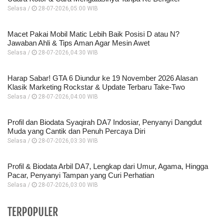
Selasa /
28-07-2026,05:00 WIB
Macet Pakai Mobil Matic Lebih Baik Posisi D atau N?
Jawaban Ahli & Tips Aman Agar Mesin Awet
Selasa /
28-07-2026,04:30 WIB
Harap Sabar! GTA 6 Diundur ke 19 November 2026 Alasan
Klasik Marketing Rockstar & Update Terbaru Take-Two
Selasa /
28-07-2026,04:00 WIB
Profil dan Biodata Syaqirah DA7 Indosiar, Penyanyi Dangdut
Muda yang Cantik dan Penuh Percaya Diri
Selasa /
28-07-2026,03:30 WIB
Profil & Biodata Arbil DA7, Lengkap dari Umur, Agama, Hingga
Pacar, Penyanyi Tampan yang Curi Perhatian
Selasa /
28-07-2026,03:00 WIB
Doa Sebelum Ujian TKA 2026 Agar
TERPOPULER
Dipermudahh dan Mendapatkan Nilai Terbaik: