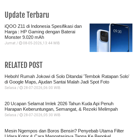
Update Terbaru
iQOO Z11 di Indonesia Spesifikasi dan
Harga : HP Gaming dengan Baterai
Monster 9.020 mAh
Jumat /
08-05-2026,13:44 WIB
RELATED POST
Heboh! Rumah Jokowi di Solo Ditandai 'Tembok Ratapan Solo'
di Google Maps, Ajudan Santai Malah Jadi Spot Foto
Selasa /
28-07-2026,06:00 WIB
20 Ucapan Selamat Imlek 2026 Tahun Kuda Api Penuh
Harapan Keberuntungan, Semangat, & Rezeki Melimpah
Selasa /
28-07-2026,05:30 WIB
Mesin Ngempos dan Boros Bensin? Penyebab Utama Filter
Udara Kotor & Cara Mengatasinya Tanpa Ke Bengkel