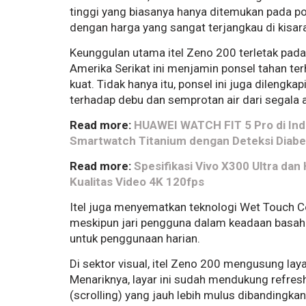
tinggi yang biasanya hanya ditemukan pada po
dengan harga yang sangat terjangkau di kisara
Keunggulan utama itel Zeno 200 terletak pada s
Amerika Serikat ini menjamin ponsel tahan ter
kuat. Tidak hanya itu, ponsel ini juga dileng
terhadap debu dan semprotan air dari segala 
Read more:
HUAWEI WATCH FIT 5 Pro di Indon
Smartwatch Titanium dengan Deteksi Diab
Read more:
Spesifikasi Vivo X300 Ultra dan
Kualitas Video 4K 120fps
Itel juga menyematkan teknologi Wet Touch C
meskipun jari pengguna dalam keadaan basah a
untuk penggunaan harian.
Di sektor visual, itel Zeno 200 mengusung lay
Menariknya, layar ini sudah mendukung refre
(scrolling) yang jauh lebih mulus dibandingka