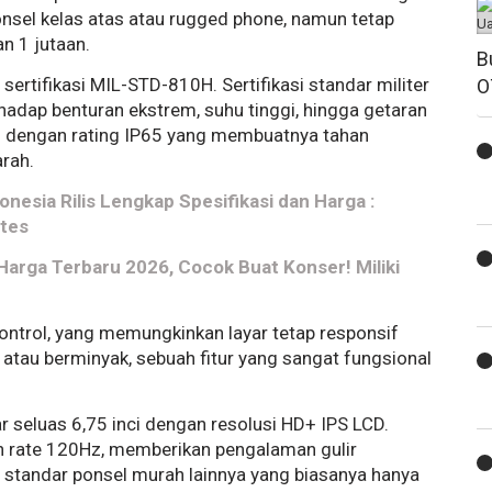
nsel kelas atas atau rugged phone, namun tetap
n 1 jutaan.
B
ertifikasi MIL-STD-810H. Sertifikasi standar militer
O
hadap benturan ekstrem, suhu tinggi, hingga getaran
kapi dengan rating IP65 yang membuatnya tahan
arah.
esia Rilis Lengkap Spesifikasi dan Harga :
etes
 Harga Terbaru 2026, Cocok Buat Konser! Miliki
ontrol, yang memungkinkan layar tetap responsif
tau berminyak, sebuah fitur yang sangat fungsional
ar seluas 6,75 inci dengan resolusi HD+ IPS LCD.
sh rate 120Hz, memberikan pengalaman gulir
n standar ponsel murah lainnya yang biasanya hanya