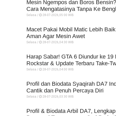
Mesin Ngempos dan Boros Bensin? 
Cara Mengatasinya Tanpa Ke Beng
Selasa /
28-07-2026,05:00 WIB
Macet Pakai Mobil Matic Lebih Baik
Aman Agar Mesin Awet
Selasa /
28-07-2026,04:30 WIB
Harap Sabar! GTA 6 Diundur ke 19
Rockstar & Update Terbaru Take-T
Selasa /
28-07-2026,04:00 WIB
Profil dan Biodata Syaqirah DA7 I
Cantik dan Penuh Percaya Diri
Selasa /
28-07-2026,03:30 WIB
Profil & Biodata Arbil DA7, Lengka