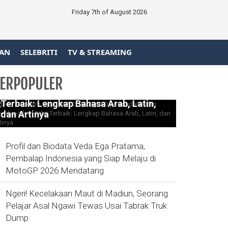
Friday 7th of August 2026
AN
SELEBRITI
TV & STREAMING
ERPOPULER
Doa Sebelum Ujian TKA 2026 Agar
Dipermudahh dan Mendapatkan Nilai
Terbaik: Lengkap Bahasa Arab, Latin,
dan Artinya
Profil dan Biodata Veda Ega Pratama,
Pembalap Indonesia yang Siap Melaju di
MotoGP 2026 Mendatang
Ngeri! Kecelakaan Maut di Madiun, Seorang
Pelajar Asal Ngawi Tewas Usai Tabrak Truk
Dump