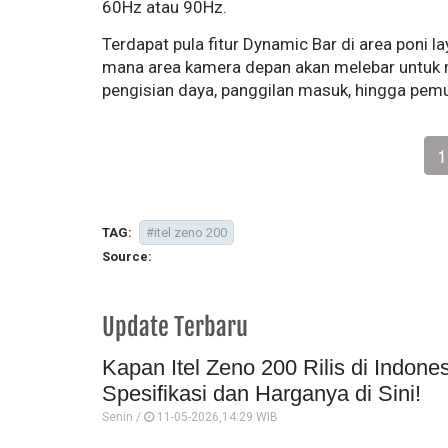
60Hz atau 90Hz.
Terdapat pula fitur Dynamic Bar di area poni la
mana area kamera depan akan melebar untuk me
pengisian daya, panggilan masuk, hingga pemut
1
TAG:
#itel zeno 200
Source:
Update Terbaru
Kapan Itel Zeno 200 Rilis di Indon
Spesifikasi dan Harganya di Sini!
Senin /
11-05-2026,14:29 WIB