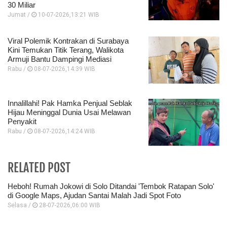
30 Miliar
Jumat /
10-07-2026,13:21 WIB
Viral Polemik Kontrakan di Surabaya
Kini Temukan Titik Terang, Walikota
Armuji Bantu Dampingi Mediasi
Rabu /
08-07-2026,14:39 WIB
Innalillahi! Pak Hamka Penjual Seblak
Hijau Meninggal Dunia Usai Melawan
Penyakit
Rabu /
08-07-2026,14:24 WIB
RELATED POST
Heboh! Rumah Jokowi di Solo Ditandai 'Tembok Ratapan Solo'
di Google Maps, Ajudan Santai Malah Jadi Spot Foto
Selasa /
28-07-2026,06:00 WIB