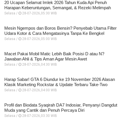
20 Ucapan Selamat Imlek 2026 Tahun Kuda Api Penuh
Harapan Keberuntungan, Semangat, & Rezeki Melimpah
Selasa /
28-07-2026,05:30 WIB
Mesin Ngempos dan Boros Bensin? Penyebab Utama Filter
Udara Kotor & Cara Mengatasinya Tanpa Ke Bengkel
Selasa /
28-07-2026,05:00 WIB
Macet Pakai Mobil Matic Lebih Baik Posisi D atau N?
Jawaban Ahli & Tips Aman Agar Mesin Awet
Selasa /
28-07-2026,04:30 WIB
Harap Sabar! GTA 6 Diundur ke 19 November 2026 Alasan
Klasik Marketing Rockstar & Update Terbaru Take-Two
Selasa /
28-07-2026,04:00 WIB
Profil dan Biodata Syaqirah DA7 Indosiar, Penyanyi Dangdut
Muda yang Cantik dan Penuh Percaya Diri
Selasa /
28-07-2026,03:30 WIB