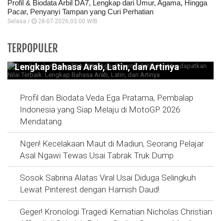
Profil & Biodata Arbil DA7, Lengkap dari Umur, Agama, Hingga
Pacar, Penyanyi Tampan yang Curi Perhatian
Selasa /
28-07-2026,03:00 WIB
Doa Sebelum Ujian TKA 2026 Agar
TERPOPULER
Dipermudahh dan Mendapatkan Nilai Terbaik:
Lengkap Bahasa Arab, Latin, dan Artinya
Profil dan Biodata Veda Ega Pratama, Pembalap
Indonesia yang Siap Melaju di MotoGP 2026
Mendatang
Ngeri! Kecelakaan Maut di Madiun, Seorang Pelajar
Asal Ngawi Tewas Usai Tabrak Truk Dump
Sosok Sabrina Alatas Viral Usai Diduga Selingkuh
Lewat Pinterest dengan Hamish Daud!
Geger! Kronologi Tragedi Kematian Nicholas Christian