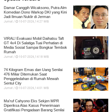
Damar Canggih Wicaksono, Putra Alm
Komedian Dono Warkop DKI yang Kini
Jadi Ilmuan Nuklir di Jerman
Jumat /
10-07-2026,14:27 WIB
VIRAL! Evakuasi Mobil Daihatsu Taft
GT 4x4 Di Salatiga Tuai Perhatian di
Media Sosial Sampai Bongkar Tembok
Rumah
Jumat /
10-07-2026,14:18 WIB
74 Kilogram Emas dan Uang Senilai
476 Miliar Ditemukan Saat
Penggeledahan di Rumah Mewah
Sentul City
Jumat /
10-07-2026,14:01 WIB
Ma’ruf Cahyono Eks Sekjen MPR
Diperiksa Atas Kasus Penerimaan
Gratifikasi Pengadaan Barang Senilai