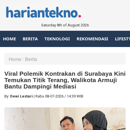
Saturday 8th of August 2026
HOME
BERITA
TEKNOLOGI
REKOMENDASI
LIFEST
Home
Berita
Viral Polemik Kontrakan di Surabaya Kini
Temukan Titik Terang, Walikota Armuji
Bantu Dampingi Mediasi
By:
Dewi Lestari
|
Rabu
08-07-2026
/
14:39 WIB