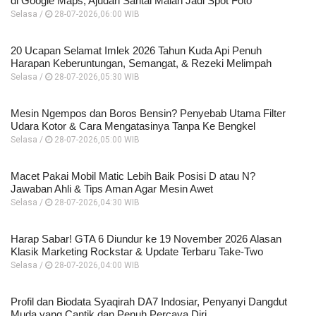
di Google Maps, Ajudan Santai Malah Jadi Spot Foto
Selasa /
28-07-2026,06:00 WIB
20 Ucapan Selamat Imlek 2026 Tahun Kuda Api Penuh
Harapan Keberuntungan, Semangat, & Rezeki Melimpah
Selasa /
28-07-2026,05:30 WIB
Mesin Ngempos dan Boros Bensin? Penyebab Utama Filter
Udara Kotor & Cara Mengatasinya Tanpa Ke Bengkel
Selasa /
28-07-2026,05:00 WIB
Macet Pakai Mobil Matic Lebih Baik Posisi D atau N?
Jawaban Ahli & Tips Aman Agar Mesin Awet
Selasa /
28-07-2026,04:30 WIB
Harap Sabar! GTA 6 Diundur ke 19 November 2026 Alasan
Klasik Marketing Rockstar & Update Terbaru Take-Two
Selasa /
28-07-2026,04:00 WIB
Profil dan Biodata Syaqirah DA7 Indosiar, Penyanyi Dangdut
Muda yang Cantik dan Penuh Percaya Diri