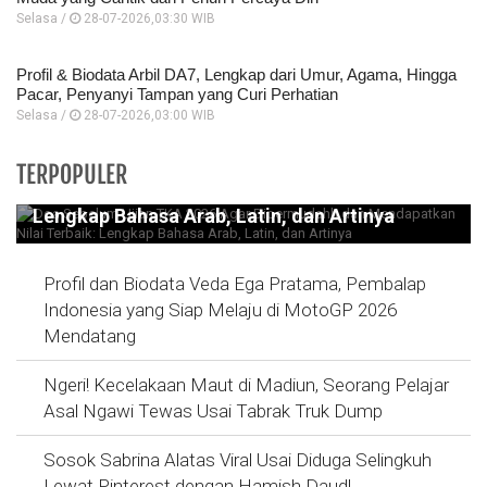
Selasa /
28-07-2026,03:30 WIB
Profil & Biodata Arbil DA7, Lengkap dari Umur, Agama, Hingga
Pacar, Penyanyi Tampan yang Curi Perhatian
Selasa /
28-07-2026,03:00 WIB
Doa Sebelum Ujian TKA 2026 Agar
TERPOPULER
Dipermudahh dan Mendapatkan Nilai Terbaik:
Lengkap Bahasa Arab, Latin, dan Artinya
Profil dan Biodata Veda Ega Pratama, Pembalap
Indonesia yang Siap Melaju di MotoGP 2026
Mendatang
Ngeri! Kecelakaan Maut di Madiun, Seorang Pelajar
Asal Ngawi Tewas Usai Tabrak Truk Dump
Sosok Sabrina Alatas Viral Usai Diduga Selingkuh
Lewat Pinterest dengan Hamish Daud!