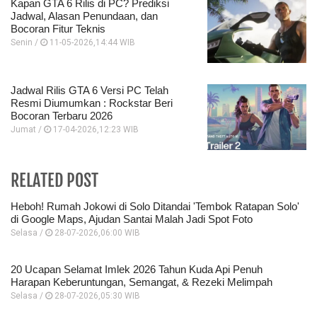
Kapan GTA 6 Rilis di PC? Prediksi
Jadwal, Alasan Penundaan, dan
Bocoran Fitur Teknis
Senin /
11-05-2026,14:44 WIB
Jadwal Rilis GTA 6 Versi PC Telah
Resmi Diumumkan : Rockstar Beri
Bocoran Terbaru 2026
Jumat /
17-04-2026,12:23 WIB
RELATED POST
Heboh! Rumah Jokowi di Solo Ditandai 'Tembok Ratapan Solo'
di Google Maps, Ajudan Santai Malah Jadi Spot Foto
Selasa /
28-07-2026,06:00 WIB
20 Ucapan Selamat Imlek 2026 Tahun Kuda Api Penuh
Harapan Keberuntungan, Semangat, & Rezeki Melimpah
Selasa /
28-07-2026,05:30 WIB