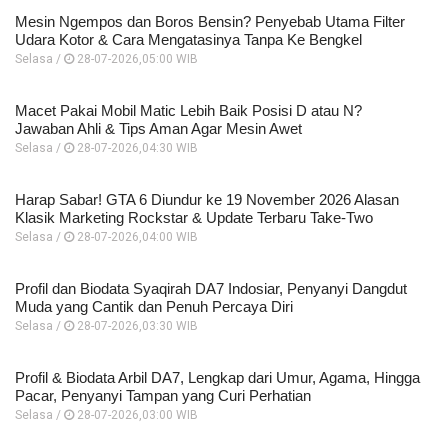
Mesin Ngempos dan Boros Bensin? Penyebab Utama Filter
Udara Kotor & Cara Mengatasinya Tanpa Ke Bengkel
Selasa /
28-07-2026,05:00 WIB
Macet Pakai Mobil Matic Lebih Baik Posisi D atau N?
Jawaban Ahli & Tips Aman Agar Mesin Awet
Selasa /
28-07-2026,04:30 WIB
Harap Sabar! GTA 6 Diundur ke 19 November 2026 Alasan
Klasik Marketing Rockstar & Update Terbaru Take-Two
Selasa /
28-07-2026,04:00 WIB
Profil dan Biodata Syaqirah DA7 Indosiar, Penyanyi Dangdut
Muda yang Cantik dan Penuh Percaya Diri
Selasa /
28-07-2026,03:30 WIB
Profil & Biodata Arbil DA7, Lengkap dari Umur, Agama, Hingga
Pacar, Penyanyi Tampan yang Curi Perhatian
Selasa /
28-07-2026,03:00 WIB