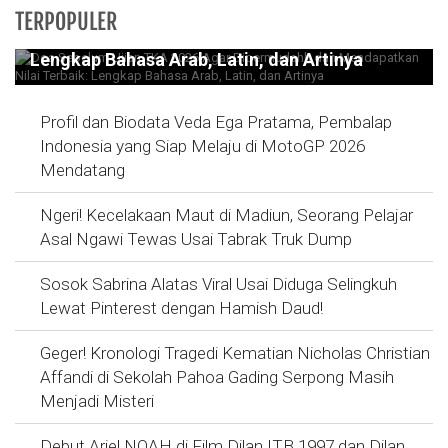
Doa Sebelum Ujian TKA 2026 Agar
TERPOPULER
Dipermudahh dan Mendapatkan Nilai Terbaik:
Lengkap Bahasa Arab, Latin, dan Artinya
Profil dan Biodata Veda Ega Pratama, Pembalap
Indonesia yang Siap Melaju di MotoGP 2026
Mendatang
Ngeri! Kecelakaan Maut di Madiun, Seorang Pelajar
Asal Ngawi Tewas Usai Tabrak Truk Dump
Sosok Sabrina Alatas Viral Usai Diduga Selingkuh
Lewat Pinterest dengan Hamish Daud!
Geger! Kronologi Tragedi Kematian Nicholas Christian
Affandi di Sekolah Pahoa Gading Serpong Masih
Menjadi Misteri
Debut Ariel NOAH di Film Dilan ITB 1997 dan Dilan