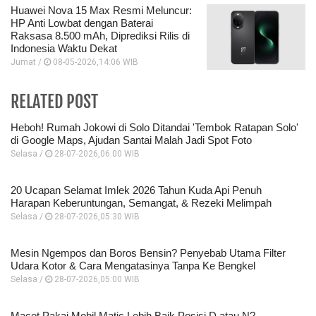
Huawei Nova 15 Max Resmi Meluncur:
HP Anti Lowbat dengan Baterai
Raksasa 8.500 mAh, Diprediksi Rilis di
Indonesia Waktu Dekat
Jumat /
08-05-2026,14:06 WIB
RELATED POST
Heboh! Rumah Jokowi di Solo Ditandai 'Tembok Ratapan Solo'
di Google Maps, Ajudan Santai Malah Jadi Spot Foto
Selasa /
28-07-2026,06:00 WIB
20 Ucapan Selamat Imlek 2026 Tahun Kuda Api Penuh
Harapan Keberuntungan, Semangat, & Rezeki Melimpah
Selasa /
28-07-2026,05:30 WIB
Mesin Ngempos dan Boros Bensin? Penyebab Utama Filter
Udara Kotor & Cara Mengatasinya Tanpa Ke Bengkel
Selasa /
28-07-2026,05:00 WIB
Macet Pakai Mobil Matic Lebih Baik Posisi D atau N?