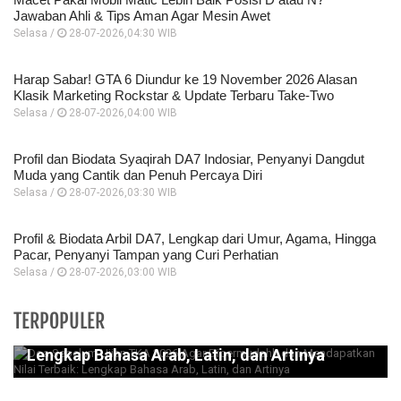
Jawaban Ahli & Tips Aman Agar Mesin Awet
Selasa /
28-07-2026,04:30 WIB
Harap Sabar! GTA 6 Diundur ke 19 November 2026 Alasan
Klasik Marketing Rockstar & Update Terbaru Take-Two
Selasa /
28-07-2026,04:00 WIB
Profil dan Biodata Syaqirah DA7 Indosiar, Penyanyi Dangdut
Muda yang Cantik dan Penuh Percaya Diri
Selasa /
28-07-2026,03:30 WIB
Profil & Biodata Arbil DA7, Lengkap dari Umur, Agama, Hingga
Pacar, Penyanyi Tampan yang Curi Perhatian
Selasa /
28-07-2026,03:00 WIB
Doa Sebelum Ujian TKA 2026 Agar
TERPOPULER
Dipermudahh dan Mendapatkan Nilai Terbaik:
Lengkap Bahasa Arab, Latin, dan Artinya