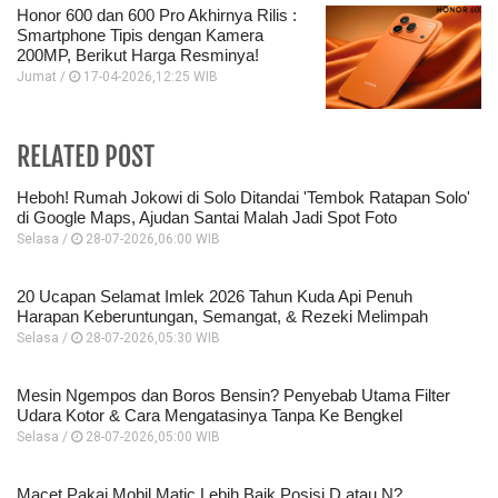
Honor 600 dan 600 Pro Akhirnya Rilis :
Smartphone Tipis dengan Kamera
200MP, Berikut Harga Resminya!
Jumat /
17-04-2026,12:25 WIB
RELATED POST
Heboh! Rumah Jokowi di Solo Ditandai 'Tembok Ratapan Solo'
di Google Maps, Ajudan Santai Malah Jadi Spot Foto
Selasa /
28-07-2026,06:00 WIB
20 Ucapan Selamat Imlek 2026 Tahun Kuda Api Penuh
Harapan Keberuntungan, Semangat, & Rezeki Melimpah
Selasa /
28-07-2026,05:30 WIB
Mesin Ngempos dan Boros Bensin? Penyebab Utama Filter
Udara Kotor & Cara Mengatasinya Tanpa Ke Bengkel
Selasa /
28-07-2026,05:00 WIB
Macet Pakai Mobil Matic Lebih Baik Posisi D atau N?