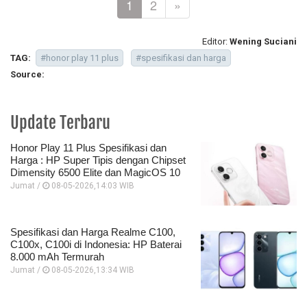
1
2
»
Editor:
Wening Suciani
TAG:
#honor play 11 plus
#spesifikasi dan harga
Source:
Update Terbaru
Honor Play 11 Plus Spesifikasi dan
Harga : HP Super Tipis dengan Chipset
Dimensity 6500 Elite dan MagicOS 10
Jumat /
08-05-2026,14:03 WIB
Spesifikasi dan Harga Realme C100,
C100x, C100i di Indonesia: HP Baterai
8.000 mAh Termurah
Jumat /
08-05-2026,13:34 WIB