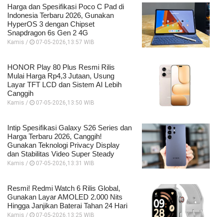
Harga dan Spesifikasi Poco C Pad di
Indonesia Terbaru 2026, Gunakan
HyperOS 3 dengan Chipset
Snapdragon 6s Gen 2 4G
Kamis /
07-05-2026,13:57 WIB
HONOR Play 80 Plus Resmi Rilis
Mulai Harga Rp4,3 Jutaan, Usung
Layar TFT LCD dan Sistem AI Lebih
Canggih
Kamis /
07-05-2026,13:50 WIB
Intip Spesifikasi Galaxy S26 Series dan
Harga Terbaru 2026, Canggih!
Gunakan Teknologi Privacy Display
dan Stabilitas Video Super Steady
Kamis /
07-05-2026,13:31 WIB
Resmi! Redmi Watch 6 Rilis Global,
Gunakan Layar AMOLED 2.000 Nits
Hingga Janjikan Baterai Tahan 24 Hari
Kamis /
07-05-2026,13:25 WIB