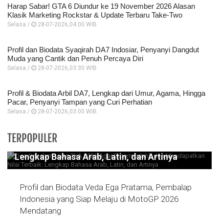
Harap Sabar! GTA 6 Diundur ke 19 November 2026 Alasan
Klasik Marketing Rockstar & Update Terbaru Take-Two
Selasa /
28-07-2026,04:00 WIB
Profil dan Biodata Syaqirah DA7 Indosiar, Penyanyi Dangdut
Muda yang Cantik dan Penuh Percaya Diri
Selasa /
28-07-2026,03:30 WIB
Profil & Biodata Arbil DA7, Lengkap dari Umur, Agama, Hingga
Pacar, Penyanyi Tampan yang Curi Perhatian
Selasa /
28-07-2026,03:00 WIB
Doa Sebelum Ujian TKA 2026 Agar
TERPOPULER
Dipermudahh dan Mendapatkan Nilai Terbaik:
Lengkap Bahasa Arab, Latin, dan Artinya
Profil dan Biodata Veda Ega Pratama, Pembalap
Indonesia yang Siap Melaju di MotoGP 2026
Mendatang