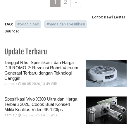
1
2
»
Editor:
Dewi Lestari
TAG:
#poco c pad
#harga dan spesifikasi
Source:
Update Terbaru
Tanggal Rilis, Spesifikasi, dan Harga
DJI ROMO 2: Revolusi Robot Vacuum
Generasi Terbaru dengan Teknologi
Canggih
Jumat /
08-05-2026,13:49 WIB
Spesifikasi Vivo X300 Ultra dan Harga
Terbaru 2026, Cocok Buat Konser!
Miliki Kualitas Video 4K 120fps
Kamis /
07-05-2026,14:05 WIB