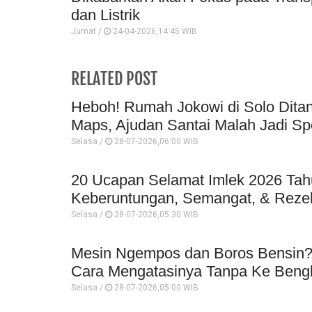
dan Listrik
Jumat /
24-04-2026,14:45 WIB
RELATED POST
Heboh! Rumah Jokowi di Solo Ditan
Maps, Ajudan Santai Malah Jadi Sp
Selasa /
28-07-2026,06:00 WIB
20 Ucapan Selamat Imlek 2026 Ta
Keberuntungan, Semangat, & Reze
Selasa /
28-07-2026,05:30 WIB
Mesin Ngempos dan Boros Bensin? 
Cara Mengatasinya Tanpa Ke Beng
Selasa /
28-07-2026,05:00 WIB