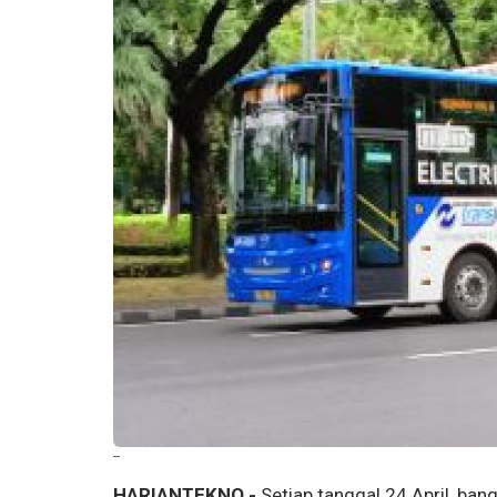
--
HARIANTEKNO -
Setiap tanggal 24 April, ba