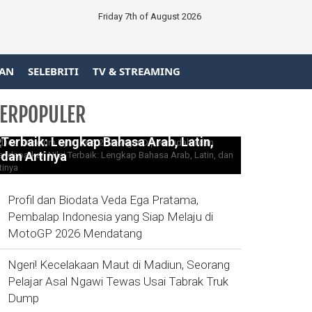
Friday 7th of August 2026
AN
SELEBRITI
TV & STREAMING
ERPOPULER
Doa Sebelum Ujian TKA 2026 Agar
Dipermudahh dan Mendapatkan Nilai
Terbaik: Lengkap Bahasa Arab, Latin,
dan Artinya
Profil dan Biodata Veda Ega Pratama,
Pembalap Indonesia yang Siap Melaju di
MotoGP 2026 Mendatang
Ngeri! Kecelakaan Maut di Madiun, Seorang
Pelajar Asal Ngawi Tewas Usai Tabrak Truk
Dump