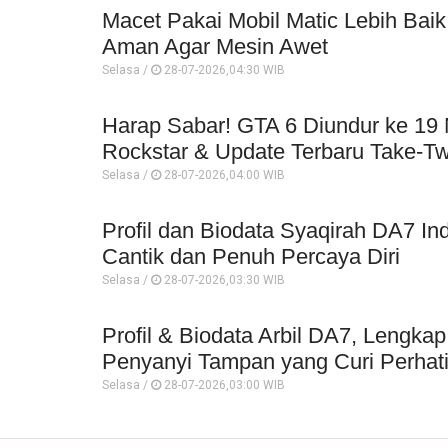
Macet Pakai Mobil Matic Lebih Baik
Aman Agar Mesin Awet
Selasa /
28-07-2026,04:30 WIB
Harap Sabar! GTA 6 Diundur ke 19
Rockstar & Update Terbaru Take-T
Selasa /
28-07-2026,04:00 WIB
Profil dan Biodata Syaqirah DA7 I
Cantik dan Penuh Percaya Diri
Selasa /
28-07-2026,03:30 WIB
Profil & Biodata Arbil DA7, Lengka
Penyanyi Tampan yang Curi Perhat
Selasa /
28-07-2026,03:00 WIB