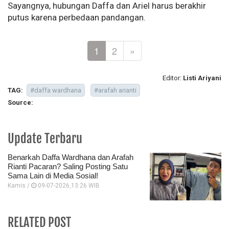
Sayangnya, hubungan Daffa dan Ariel harus berakhir
putus karena perbedaan pandangan.
1
2
»
Editor:
Listi Ariyani
TAG:
#daffa wardhana
#arafah arianti
Source:
Update Terbaru
Benarkah Daffa Wardhana dan Arafah
Rianti Pacaran? Saling Posting Satu
Sama Lain di Media Sosial!
Kamis /
09-07-2026,13:26 WIB
RELATED POST