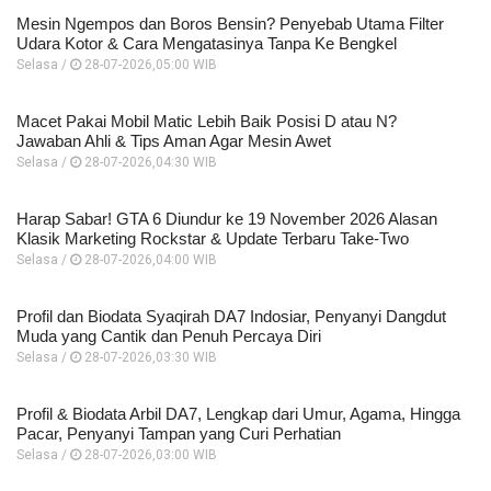
Mesin Ngempos dan Boros Bensin? Penyebab Utama Filter
Udara Kotor & Cara Mengatasinya Tanpa Ke Bengkel
Selasa /
28-07-2026,05:00 WIB
Macet Pakai Mobil Matic Lebih Baik Posisi D atau N?
Jawaban Ahli & Tips Aman Agar Mesin Awet
Selasa /
28-07-2026,04:30 WIB
Harap Sabar! GTA 6 Diundur ke 19 November 2026 Alasan
Klasik Marketing Rockstar & Update Terbaru Take-Two
Selasa /
28-07-2026,04:00 WIB
Profil dan Biodata Syaqirah DA7 Indosiar, Penyanyi Dangdut
Muda yang Cantik dan Penuh Percaya Diri
Selasa /
28-07-2026,03:30 WIB
Profil & Biodata Arbil DA7, Lengkap dari Umur, Agama, Hingga
Pacar, Penyanyi Tampan yang Curi Perhatian
Selasa /
28-07-2026,03:00 WIB