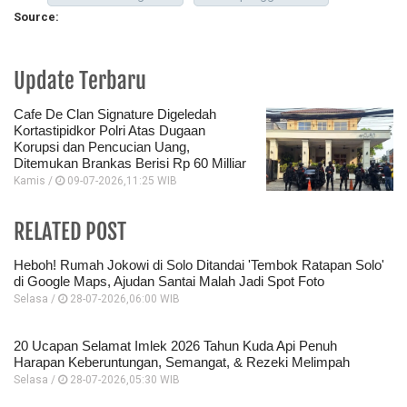
Source:
Update Terbaru
Cafe De Clan Signature Digeledah
Kortastipidkor Polri Atas Dugaan
Korupsi dan Pencucian Uang,
Ditemukan Brankas Berisi Rp 60 Milliar
Kamis /
09-07-2026,11:25 WIB
RELATED POST
Heboh! Rumah Jokowi di Solo Ditandai 'Tembok Ratapan Solo'
di Google Maps, Ajudan Santai Malah Jadi Spot Foto
Selasa /
28-07-2026,06:00 WIB
20 Ucapan Selamat Imlek 2026 Tahun Kuda Api Penuh
Harapan Keberuntungan, Semangat, & Rezeki Melimpah
Selasa /
28-07-2026,05:30 WIB