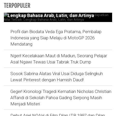
Doa Sebelum Ujian TKA 2026 Agar
TERPOPULER
Dipermudahh dan Mendapatkan Nilai Terbaik:
Lengkap Bahasa Arab, Latin, dan Artinya
Profil dan Biodata Veda Ega Pratama, Pembalap
Indonesia yang Siap Melaju di MotoGP 2026
Mendatang
Ngeri! Kecelakaan Maut di Madiun, Seorang Pelajar
Asal Ngawi Tewas Usai Tabrak Truk Dump
Sosok Sabrina Alatas Viral Usai Diduga Selingkuh
Lewat Pinterest dengan Hamish Daud!
Geger! Kronologi Tragedi Kematian Nicholas Christian
Affandi di Sekolah Pahoa Gading Serpong Masih
Menjadi Misteri
Debut Ariel NOAH di Film Dilan ITB 1997 dan Dilan