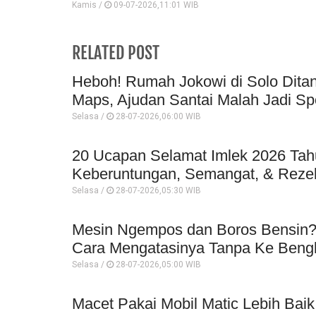
Kamis /
09-07-2026,11:01 WIB
RELATED POST
Heboh! Rumah Jokowi di Solo Ditan
Maps, Ajudan Santai Malah Jadi Sp
Selasa /
28-07-2026,06:00 WIB
20 Ucapan Selamat Imlek 2026 Ta
Keberuntungan, Semangat, & Reze
Selasa /
28-07-2026,05:30 WIB
Mesin Ngempos dan Boros Bensin? 
Cara Mengatasinya Tanpa Ke Beng
Selasa /
28-07-2026,05:00 WIB
Macet Pakai Mobil Matic Lebih Baik