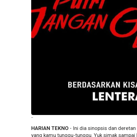
--
HARIAN TEKNO
- Ini dia sinopsis dan dereta
yang kamu tunggu-tunggu. Yuk simak sampai ha