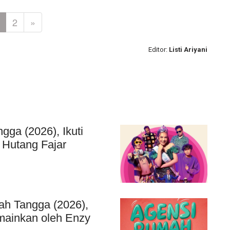
2
»
Editor:
Listi Ariyani
ga (2026), Ikuti
Hutang Fajar
h Tangga (2026),
imainkan oleh Enzy