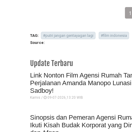
1
TAG:
#putri jangan gentayagan lagi
#film indonesia
Source:
Update Terbaru
Link Nonton Film Agensi Rumah Tang
Perjalanan Amanda Manopo Lunasi 
Sadboy!
Kamis /
09-07-2026,13:20 WIB
Sinopsis dan Pemeran Agensi Ruma
Ikuti Kisah Budak Korporat yang D