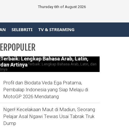
Thursday 6th of August 2026
AN
SELEBRITI
TV & STREAMING
ERPOPULER
Doa Sebelum Ujian TKA 2026 Agar
Dipermudahh dan Mendapatkan Nilai
Terbaik: Lengkap Bahasa Arab, Latin,
dan Artinya
Profil dan Biodata Veda Ega Pratama,
Pembalap Indonesia yang Siap Melaju di
MotoGP 2026 Mendatang
Ngeri! Kecelakaan Maut di Madiun, Seorang
Pelajar Asal Ngawi Tewas Usai Tabrak Truk
Dump