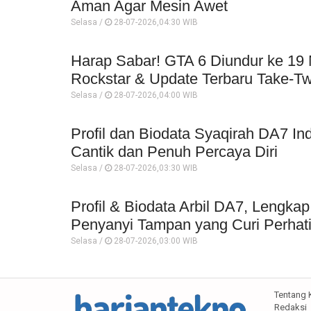
Aman Agar Mesin Awet
Selasa /
28-07-2026,04:30 WIB
Harap Sabar! GTA 6 Diundur ke 19
Rockstar & Update Terbaru Take-T
Selasa /
28-07-2026,04:00 WIB
Profil dan Biodata Syaqirah DA7 I
Cantik dan Penuh Percaya Diri
Selasa /
28-07-2026,03:30 WIB
Profil & Biodata Arbil DA7, Lengka
Penyanyi Tampan yang Curi Perhat
Selasa /
28-07-2026,03:00 WIB
Tentang 
Redaksi