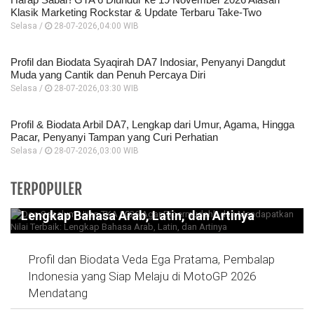
Klasik Marketing Rockstar & Update Terbaru Take-Two
Selasa /
28-07-2026,04:00 WIB
Profil dan Biodata Syaqirah DA7 Indosiar, Penyanyi Dangdut
Muda yang Cantik dan Penuh Percaya Diri
Selasa /
28-07-2026,03:30 WIB
Profil & Biodata Arbil DA7, Lengkap dari Umur, Agama, Hingga
Pacar, Penyanyi Tampan yang Curi Perhatian
Selasa /
28-07-2026,03:00 WIB
Doa Sebelum Ujian TKA 2026 Agar
TERPOPULER
Dipermudahh dan Mendapatkan Nilai Terbaik:
Lengkap Bahasa Arab, Latin, dan Artinya
Profil dan Biodata Veda Ega Pratama, Pembalap
Indonesia yang Siap Melaju di MotoGP 2026
Mendatang