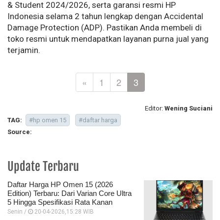
& Student 2024/2026, serta garansi resmi HP
Indonesia selama 2 tahun lengkap dengan Accidental
Damage Protection (ADP). Pastikan Anda membeli di
toko resmi untuk mendapatkan layanan purna jual yang
terjamin.
«
1
2
3
Editor:
Wening Suciani
TAG:
#hp omen 15
#daftar harga
Source:
Update Terbaru
Daftar Harga HP Omen 15 (2026
Edition) Terbaru: Dari Varian Core Ultra
5 Hingga Spesifikasi Rata Kanan
Senin /
20-04-2026,15:28 WIB