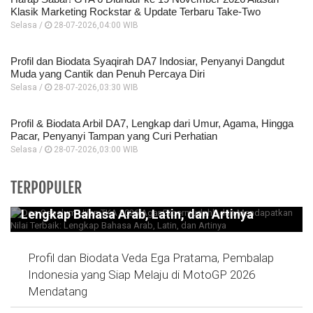
Klasik Marketing Rockstar & Update Terbaru Take-Two
Selasa /
28-07-2026,04:00 WIB
Profil dan Biodata Syaqirah DA7 Indosiar, Penyanyi Dangdut
Muda yang Cantik dan Penuh Percaya Diri
Selasa /
28-07-2026,03:30 WIB
Profil & Biodata Arbil DA7, Lengkap dari Umur, Agama, Hingga
Pacar, Penyanyi Tampan yang Curi Perhatian
Selasa /
28-07-2026,03:00 WIB
Doa Sebelum Ujian TKA 2026 Agar
TERPOPULER
Dipermudahh dan Mendapatkan Nilai Terbaik:
Lengkap Bahasa Arab, Latin, dan Artinya
Profil dan Biodata Veda Ega Pratama, Pembalap
Indonesia yang Siap Melaju di MotoGP 2026
Mendatang