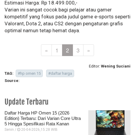
Estimasi Harga: Rp 18.499.000,-
Varian ini sangat cocok bagi pelajar atau gamer
kompetitif yang fokus pada judul game e-sports seperti
Valorant, Dota 2, atau CS2 dengan pengaturan grafis
optimal namun tetap hemat daya.
«
1
2
3
»
Editor:
Wening Suciani
TAG:
#hp omen 15
#daftar harga
Source:
Update Terbaru
Daftar Harga HP Omen 15 (2026
Edition) Terbaru: Dari Varian Core Ultra
5 Hingga Spesifikasi Rata Kanan
Senin /
20-04-2026,15:28 WIB