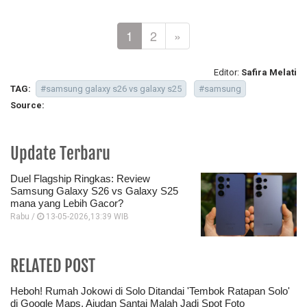
1
2
»
Editor:
Safira Melati
TAG:
#samsung galaxy s26 vs galaxy s25
#samsung
Source:
Update Terbaru
Duel Flagship Ringkas: Review
Samsung Galaxy S26 vs Galaxy S25
mana yang Lebih Gacor?
Rabu /
13-05-2026,13:39 WIB
RELATED POST
Heboh! Rumah Jokowi di Solo Ditandai 'Tembok Ratapan Solo'
di Google Maps, Ajudan Santai Malah Jadi Spot Foto