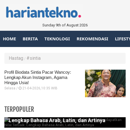
Sunday 9th of August 2026
HOME
BERITA
TEKNOLOGI
REKOMENDASI
LIFEST
Hastag
#sintia
Profil Biodata Sintia Pacar Wancoy:
Lengkap Akun Instagram, Agama
Hingga Usia!
Selasa /
21-04-2026,10:35 WIB
Doa Sebelum Ujian TKA 2026 Agar
TERPOPULER
Dipermudahh dan Mendapatkan Nilai Terbaik:
Lengkap Bahasa Arab, Latin, dan Artinya