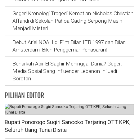
Geger! Kronologi Tragedi Kematian Nicholas Christian
Affandi di Sekolah Pahoa Gading Serpong Masih
Menjadi Misteri
Debut Ariel NOAH di Film Dilan ITB 1997 dan Dilan
Amsterdam, Bikin Penggemar Penasaran!
Benarkah Abir El Saghir Meninggal Dunia? Geger!
Media Sosial Sang Influencer Lebanon Ini Jadi
Sorotan
PILIHAN EDITOR
Bupati Ponorogo Sugiri Sancoko Terjaring OTT KPK,
Seluruh Uang Tunai Disita