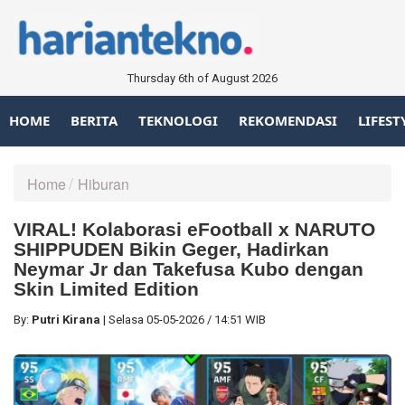
Thursday 6th of August 2026
HOME
BERITA
TEKNOLOGI
REKOMENDASI
LIFEST
Home
Hiburan
VIRAL! Kolaborasi eFootball x NARUTO
SHIPPUDEN Bikin Geger, Hadirkan
Neymar Jr dan Takefusa Kubo dengan
Skin Limited Edition
By:
Putri Kirana
|
Selasa
05-05-2026
/
14:51 WIB