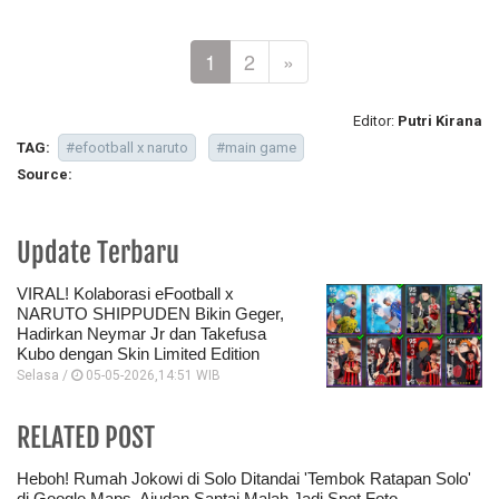
1
2
»
Editor:
Putri Kirana
TAG:
#efootball x naruto
#main game
Source:
Update Terbaru
VIRAL! Kolaborasi eFootball x
NARUTO SHIPPUDEN Bikin Geger,
Hadirkan Neymar Jr dan Takefusa
Kubo dengan Skin Limited Edition
Selasa /
05-05-2026,14:51 WIB
RELATED POST
Heboh! Rumah Jokowi di Solo Ditandai 'Tembok Ratapan Solo'
di Google Maps, Ajudan Santai Malah Jadi Spot Foto