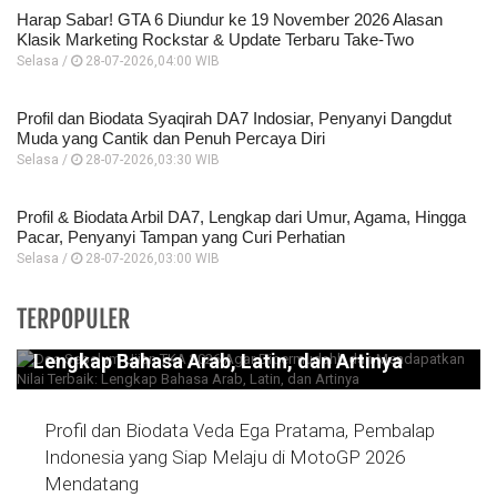
Harap Sabar! GTA 6 Diundur ke 19 November 2026 Alasan
Klasik Marketing Rockstar & Update Terbaru Take-Two
Selasa /
28-07-2026,04:00 WIB
Profil dan Biodata Syaqirah DA7 Indosiar, Penyanyi Dangdut
Muda yang Cantik dan Penuh Percaya Diri
Selasa /
28-07-2026,03:30 WIB
Profil & Biodata Arbil DA7, Lengkap dari Umur, Agama, Hingga
Pacar, Penyanyi Tampan yang Curi Perhatian
Selasa /
28-07-2026,03:00 WIB
Doa Sebelum Ujian TKA 2026 Agar
TERPOPULER
Dipermudahh dan Mendapatkan Nilai Terbaik:
Lengkap Bahasa Arab, Latin, dan Artinya
Profil dan Biodata Veda Ega Pratama, Pembalap
Indonesia yang Siap Melaju di MotoGP 2026
Mendatang