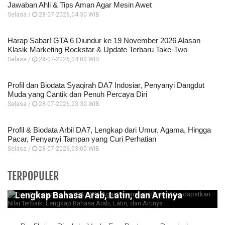
Jawaban Ahli & Tips Aman Agar Mesin Awet
Selasa /
28-07-2026,04:30 WIB
Harap Sabar! GTA 6 Diundur ke 19 November 2026 Alasan
Klasik Marketing Rockstar & Update Terbaru Take-Two
Selasa /
28-07-2026,04:00 WIB
Profil dan Biodata Syaqirah DA7 Indosiar, Penyanyi Dangdut
Muda yang Cantik dan Penuh Percaya Diri
Selasa /
28-07-2026,03:30 WIB
Profil & Biodata Arbil DA7, Lengkap dari Umur, Agama, Hingga
Pacar, Penyanyi Tampan yang Curi Perhatian
Selasa /
28-07-2026,03:00 WIB
Doa Sebelum Ujian TKA 2026 Agar
TERPOPULER
Dipermudahh dan Mendapatkan Nilai Terbaik:
Lengkap Bahasa Arab, Latin, dan Artinya