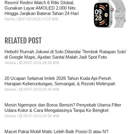
Resmi! Redmi Watch 6 Rilis Global,
Gunakan Layar AMOLED 2.000 Nits
Hingga Janjikan Baterai Tahan 24 Hari
Kamis /
07-05-2026,13:25 WIB
RELATED POST
Heboh! Rumah Jokowi di Solo Ditandai 'Tembok Ratapan Solo'
di Google Maps, Ajudan Santai Malah Jadi Spot Foto
Selasa /
28-07-2026,06:00 WIB
20 Ucapan Selamat Imlek 2026 Tahun Kuda Api Penuh
Harapan Keberuntungan, Semangat, & Rezeki Melimpah
Selasa /
28-07-2026,05:30 WIB
Mesin Ngempos dan Boros Bensin? Penyebab Utama Filter
Udara Kotor & Cara Mengatasinya Tanpa Ke Bengkel
Selasa /
28-07-2026,05:00 WIB
Macet Pakai Mobil Matic Lebih Baik Posisi D atau N?